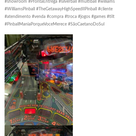
#showroom #ProntaEntrega #silverball #multiball #williams
#WilliamsPinball #TheGetawayHighSpeedIIPinball #cliente
#atendimento #venda #compra #troca #jogos #games #tilt
#PinballManiaPorqueVoceMerece #SãoCaetanoDoSul