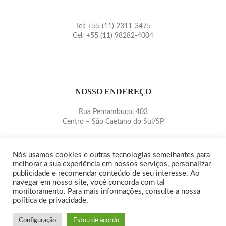
Tel: +55 (11) 2311-3475
Cel: +55 (11) 98282-4004
NOSSO ENDEREÇO
Rua Pernambuco, 403
Centro – São Caetano do Sul/SP
contato@pinballmania.com.br
www.pinballmania.com.br
Nós usamos cookies e outras tecnologias semelhantes para
melhorar a sua experiência em nossos serviços, personalizar
publicidade e recomendar conteúdo de seu interesse. Ao
navegar em nosso site, você concorda com tal
monitoramento. Para mais informações, consulte a nossa
política de privacidade.
Copyright© 2015/2020 -
PINBALLMANIA
|
QUEM SOMOS
|
POLÍTICA DE
PRIVACIDADE
Configuração
Estou de acordo