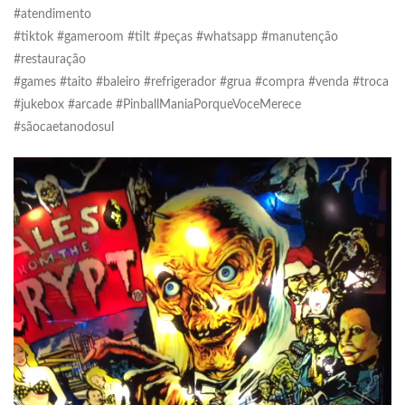
#atendimento
#tiktok #gameroom #tilt #peças #whatsapp #manutenção
#restauração
#games #taito #baleiro #refrigerador #grua #compra #venda #troca
#jukebox #arcade #PinballManiaPorqueVoceMerece
#sãocaetanodosul
Tocador
de
vídeo