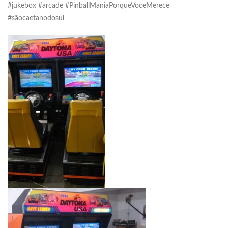
#jukebox #arcade #PinballManiaPorqueVoceMerece
#sãocaetanodosul