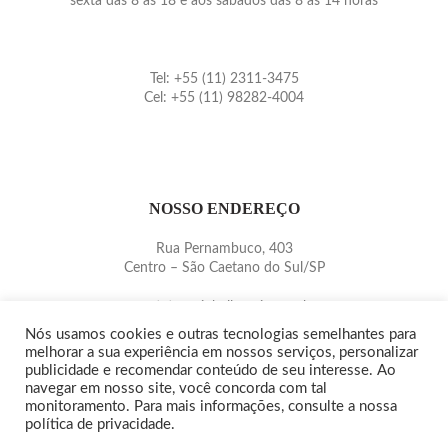
sexta das 8 às 18 e aos sábados das 8 às 14 horas
Tel: +55 (11) 2311-3475
Cel: +55 (11) 98282-4004
NOSSO ENDEREÇO
Rua Pernambuco, 403
Centro – São Caetano do Sul/SP
contato@pinballmania.com.br
www.pinballmania.com.br
Nós usamos cookies e outras tecnologias semelhantes para
melhorar a sua experiência em nossos serviços, personalizar
publicidade e recomendar conteúdo de seu interesse. Ao
navegar em nosso site, você concorda com tal
monitoramento. Para mais informações, consulte a nossa
política de privacidade.
Copyright© 2015/2020 -
PINBALLMANIA
|
QUEM SOMOS
|
POLÍTICA DE