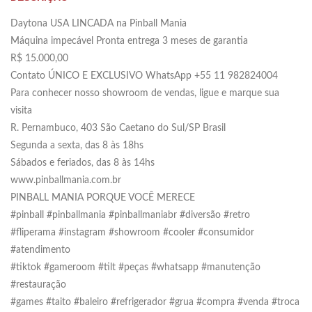
Daytona USA LINCADA na Pinball Mania
Máquina impecável Pronta entrega 3 meses de garantia
R$ 15.000,00
Contato ÚNICO E EXCLUSIVO WhatsApp +55 11 982824004
Para conhecer nosso showroom de vendas, ligue e marque sua
visita
R. Pernambuco, 403 São Caetano do Sul/SP Brasil
Segunda a sexta, das 8 às 18hs
Sábados e feriados, das 8 às 14hs
www.pinballmania.com.br
PINBALL MANIA PORQUE VOCÊ MERECE
#pinball #pinballmania #pinballmaniabr #diversão #retro
#fliperama #instagram #showroom #cooler #consumidor
#atendimento
#tiktok #gameroom #tilt #peças #whatsapp #manutenção
#restauração
#games #taito #baleiro #refrigerador #grua #compra #venda #troca