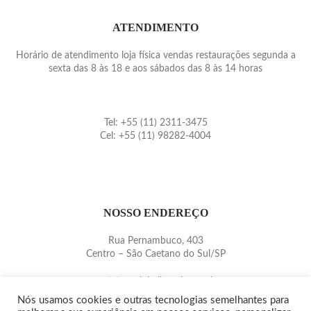
ATENDIMENTO
Horário de atendimento loja física vendas restaurações segunda a
sexta das 8 às 18 e aos sábados das 8 às 14 horas
Tel: +55 (11) 2311-3475
Cel: +55 (11) 98282-4004
NOSSO ENDEREÇO
Rua Pernambuco, 403
Centro – São Caetano do Sul/SP
contato@pinballmania.com.br
www.pinballmania.com.br
Nós usamos cookies e outras tecnologias semelhantes para