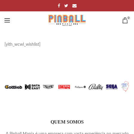
0
[yith_wcwl_wishlist]
QUEM SOMOS
A Pinball Mania é uma empresa com vasta experiência no mercado