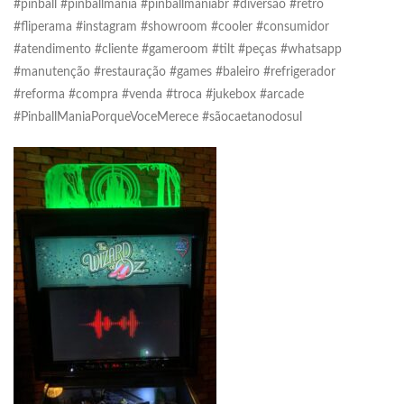
#pinball #pinballmania #pinballmaniabr #diversão #retro
#fliperama #instagram #showroom #cooler #consumidor
#atendimento #cliente #gameroom #tilt #peças #whatsapp
#manutenção #restauração #games #baleiro #refrigerador
#reforma #compra #venda #troca #jukebox #arcade
#PinballManiaPorqueVoceMerece #sãocaetanodosul