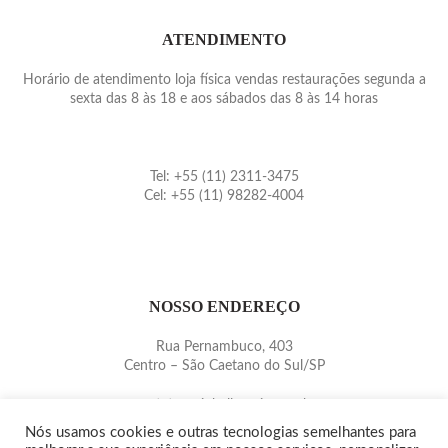
ATENDIMENTO
Horário de atendimento loja física vendas restaurações segunda a
sexta das 8 às 18 e aos sábados das 8 às 14 horas
Tel: +55 (11) 2311-3475
Cel: +55 (11) 98282-4004
NOSSO ENDEREÇO
Rua Pernambuco, 403
Centro – São Caetano do Sul/SP
contato@pinballmania.com.br
www.pinballmania.com.br
Nós usamos cookies e outras tecnologias semelhantes para