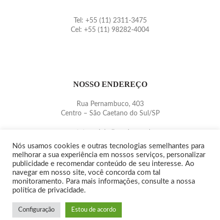
Tel: +55 (11) 2311-3475
Cel: +55 (11) 98282-4004
NOSSO ENDEREÇO
Rua Pernambuco, 403
Centro – São Caetano do Sul/SP
contato@pinballmania.com.br
www.pinballmania.com.br
Nós usamos cookies e outras tecnologias semelhantes para
melhorar a sua experiência em nossos serviços, personalizar
publicidade e recomendar conteúdo de seu interesse. Ao
navegar em nosso site, você concorda com tal
monitoramento. Para mais informações, consulte a nossa
política de privacidade.
Copyright© 2015/2020 -
PINBALLMANIA
|
QUEM SOMOS
|
POLÍTICA DE
PRIVACIDADE
Configuração
Estou de acordo
AGÊNCIA WEBSIDE