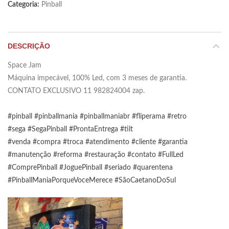
Categoria:
Pinball
DESCRIÇÃO
Space Jam
Máquina impecável, 100% Led, com 3 meses de garantia.
CONTATO EXCLUSIVO 11 982824004 zap.
#pinball
#pinballmania
#pinballmaniabr
#fliperama
#retro
#sega
#SegaPinball
#ProntaEntrega
#tilt
#venda
#compra
#troca
#atendimento
#cliente
#garantia
#manutenção
#reforma
#restauração
#contato
#FullLed
#ComprePinball
#JoguePinball
#seriado
#quarentena
#PinballManiaPorqueVoceMerece
#SãoCaetanoDoSul