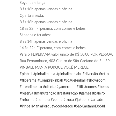
Segunda e terça
8 às 18h apenas vendas e oficina
Quarta a sexta:
8 às 18h apenas vendas e oficina
18 às 22h Fliperama, com comes e bebes.
Sábados e feriados:
8 às 14h apenas vendas e oficina
14 às 22h Fliperama, com comes e bebes.
Para o FLIPERAMA valor único de R$ 50,00 POR PESSOA.
Rua Pernambuco, 403 Centro de São Caetano do Sul SP
PINBALL MANIA PORQUE VOCÊ MERECE.
#pinball
#pinballmania
#pinballmaniabr
#diversão
#retro
#fliperama
#ComprePinball
#JoguePinball
#showroom
#atendimento
#cliente
#gameroom
#tilt
#comes
#bebes
#reserva
#manutenção
#restauração
#games
#baleiro
#reforma
#compra
#venda
#troca
#jukebox
#arcade
#PinballManiaPorqueVoceMerece
#SãoCaetanoDoSul