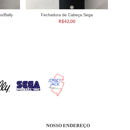
s/Bally
Fechadura de Cabeça Sega
Trim B
HO
ADICIONAR AO CARRINHO
R$
42,00
NOSSO ENDEREÇO