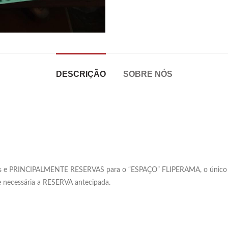
DESCRIÇÃO
SOBRE NÓS
ções e PRINCIPALMENTE RESERVAS para o “ESPAÇO” FLIPERAMA, o único
 e necessária a RESERVA antecipada.