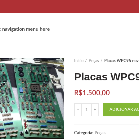
t
navigation menu here
Início
Peças
Placas WPC95 nov
Placas WPC
R$
1.500,00
Quantidade
ADICIONAR A
Categoria:
Peças