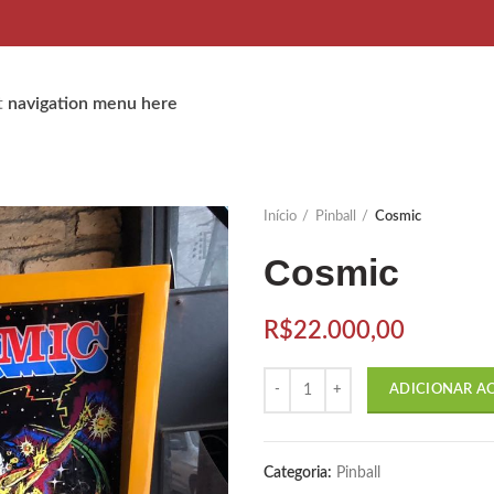
t
navigation menu here
Início
Pinball
Cosmic
Cosmic
R$
22.000,00
Quantidade
ADICIONAR A
Categoria:
Pinball