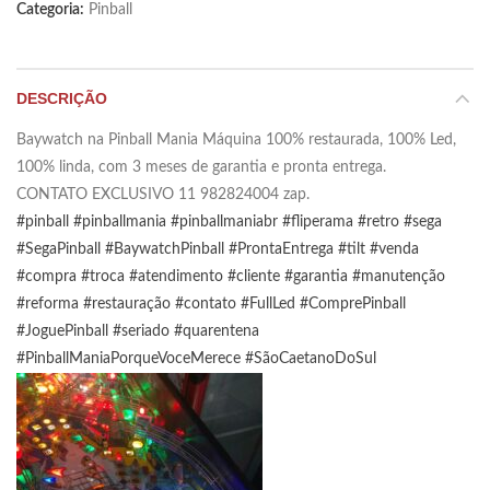
Categoria:
Pinball
DESCRIÇÃO
Baywatch na Pinball Mania Máquina 100% restaurada, 100% Led,
100% linda, com 3 meses de garantia e pronta entrega.
CONTATO EXCLUSIVO 11 982824004 zap.
#pinball
#pinballmania
#pinballmaniabr
#fliperama
#retro
#sega
#SegaPinball
#BaywatchPinball
#ProntaEntrega
#tilt
#venda
#compra
#troca
#atendimento
#cliente
#garantia
#manutenção
#reforma
#restauração
#contato
#FullLed
#ComprePinball
#JoguePinball
#seriado
#quarentena
#PinballManiaPorqueVoceMerece
#SãoCaetanoDoSul