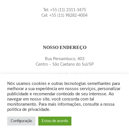
Tel: +55 (11) 2311-3475
Cel: +55 (11) 98282-4004
NOSSO ENDEREÇO
Rua Pernambuco, 403
Centro – São Caetano do Sul/SP
contato@pinballmania.com.br
www.pinballmania.com.br
Nós usamos cookies e outras tecnologias semelhantes para
melhorar a sua experiência em nossos serviços, personalizar
publicidade e recomendar conteúdo de seu interesse. Ao
navegar em nosso site, você concorda com tal
monitoramento. Para mais informações, consulte a nossa
política de privacidade.
Copyright© 2015/2020 -
PINBALLMANIA
|
QUEM SOMOS
|
POLÍTICA DE
PRIVACIDADE
Configuração
Estou de acordo
AGÊNCIA WEBSIDE