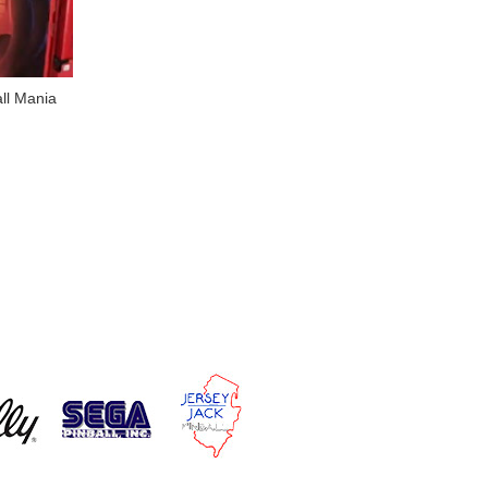
ll Mania
HO